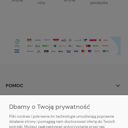
Wiśnia
Aronia
róży
porzeczka
POMOC
MOJE KONTO
Dbamy o Twoją prywatność
PŁATNOŚCI I DOSTAWA
Pliki cookies i pokrewne im technologie umożliwiają poprawne
działanie strony i pomagają nam dostosować ofertę do Twoich
potrzeb. Możesz zaakceptować wykorzystanie przez nas
INFORMACJE