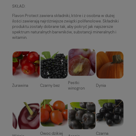
SKŁAD:
Flavon Protect zawiera składniki, które i z osobna w dużej
ilości zawierają najróżniejsze związki polifenolowe. Składniki
produktu zostały dobrane tak, aby pokryć jak najszersze
spektrum naturalnych barwników, substancji mineralnych i
witamin.
Pestki
Żurawina
Czarny bez
Dynia
winogron
Owoc dzikiej
Czarna