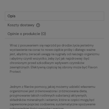
Opis
Koszty dostawy
Cena nie zawiera ewentualnych kosztów płatności
Opinie o produkcie (0)
Wraz z posuwaniem się naprzód po drodze życia jesteśmy
wystawienie na coraz to nowe ciężkie próby i dlatego ważne
jest, abyśmy zwracali uwagę na sygnały od naszego organizmu
i abyśmy czynili wszystko, żeby żyć jak najzdrowiej i być
chronionym przed szkodliwym wpływem czynników
zewnętrznych. Efektywną częścią tej obrony może być Flavon
Protect.
Jednym z filarów pomocy, jakiej możemy udzielić własnemu
organizmowi jest zrównoważona i zróżnicowana dieta,
przyjmowanie takich roślinnych substancji aktywnych,
składników mineralnych i witamin, które w części mogą być
zapewnione poprzez codzienne, systematyczne spożywanie
odpowiedniej ilości owoców i warzyw.